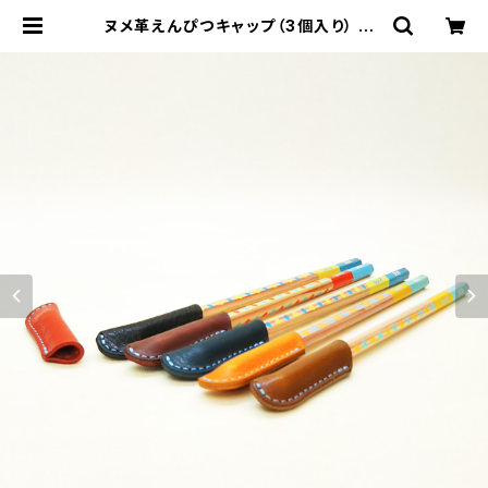
ヌメ革えんぴつキャップ（3個入り） | u
naBorsa