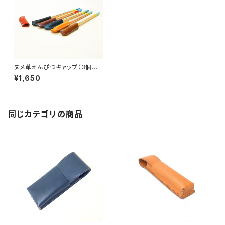
ヌメ革えんぴつキャップ（3個入
り）
¥1,650
同じカテゴリの商品