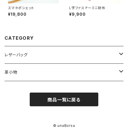
スマホポシェット
L字ファスナーミニ財布
¥19,800
¥9,900
CATEGORY
レザーバッグ
ミニバッグ
革小物
トートバッグ
財布
商品一覧に戻る
小銭入れ
ハンドバッグ
名刺入れ・カードケース
小さい財布
名刺入れ
ショルダーバッグ
キーケース
© unaBorsa